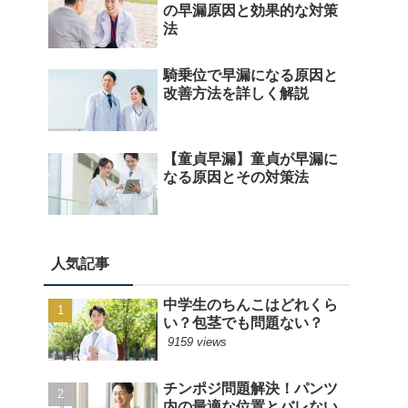
の早漏原因と効果的な対策
法
騎乗位で早漏になる原因と
改善方法を詳しく解説
【童貞早漏】童貞が早漏に
なる原因とその対策法
人気記事
中学生のちんこはどれくら
い？包茎でも問題ない？
9159 views
チンポジ問題解決！パンツ
内の最適な位置とバレない