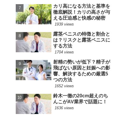
カリ高になる方法と基準を
徹底解説！カリの高さが与
える圧迫感と快感の秘密
1939 views
露茎ペニスの特徴と割合と
は？リスクと露茎ペニスに
する方法
1704 views
射精の勢いが低下？精子が
飛ばない原因と妊娠への影
響、解決するための厳選5
つの方法
1652 views
鈴木一徹の20cm超えのち
んこがAV業界で話題に！
1636 views