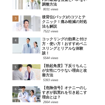
調整方法
8031 views
後背位(バック)のコツとテ
クニック！痛み軽減の対処
法も解説
7522 views
コックリングの効果と付け
方・使い方！おすすめペニ
スリングとリアルな体験
談！
5544 views
【勃起角度】下反りちんこ
が女性にウケない理由と改
善方法
5393 views
【危険信号】オナニーのし
すぎが肌荒れを引き起こす
理由とは？
2664 views