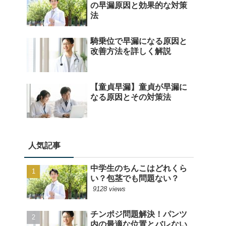
の早漏原因と効果的な対策
法
騎乗位で早漏になる原因と
改善方法を詳しく解説
【童貞早漏】童貞が早漏に
なる原因とその対策法
人気記事
中学生のちんこはどれくら
い？包茎でも問題ない？
9128 views
チンポジ問題解決！パンツ
内の最適な位置とバレない