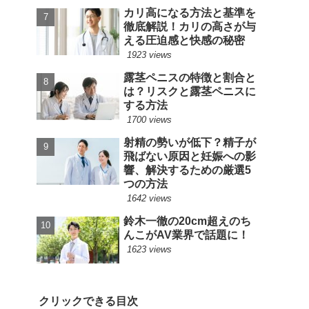
カリ高になる方法と基準を
徹底解説！カリの高さが与
える圧迫感と快感の秘密
1923 views
露茎ペニスの特徴と割合と
は？リスクと露茎ペニスに
する方法
1700 views
射精の勢いが低下？精子が
飛ばない原因と妊娠への影
響、解決するための厳選5
つの方法
1642 views
鈴木一徹の20cm超えのち
んこがAV業界で話題に！
1623 views
クリックできる目次