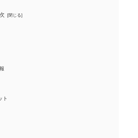
次
報
ット