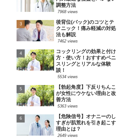
調整方法
7968 views
後背位(バック)のコツとテ
クニック！痛み軽減の対処
法も解説
7462 views
コックリングの効果と付け
方・使い方！おすすめペニ
スリングとリアルな体験
談！
5534 views
【勃起角度】下反りちんこ
が女性にウケない理由と改
善方法
5363 views
【危険信号】オナニーのし
すぎが肌荒れを引き起こす
理由とは？
2649 views